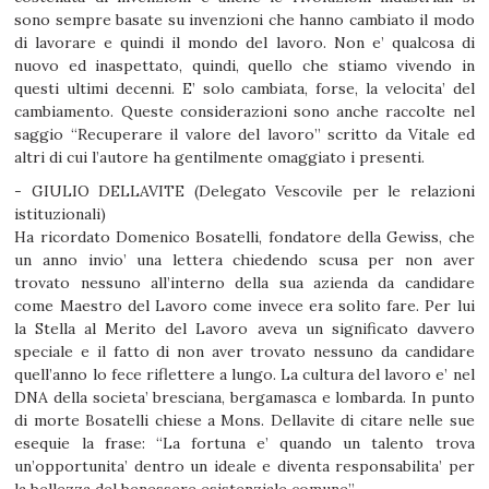
sono sempre basate su invenzioni che hanno cambiato il modo
di lavorare e quindi il mondo del lavoro. Non e’ qualcosa di
nuovo ed inaspettato, quindi, quello che stiamo vivendo in
questi ultimi decenni. E’ solo cambiata, forse, la velocita’ del
cambiamento. Queste considerazioni sono anche raccolte nel
saggio “Recuperare il valore del lavoro” scritto da Vitale ed
altri di cui l’autore ha gentilmente omaggiato i presenti.
- GIULIO DELLAVITE (Delegato Vescovile per le relazioni
istituzionali)
Ha ricordato Domenico Bosatelli, fondatore della Gewiss, che
un anno invio’ una lettera chiedendo scusa per non aver
trovato nessuno all’interno della sua azienda da candidare
come Maestro del Lavoro come invece era solito fare. Per lui
la Stella al Merito del Lavoro aveva un significato davvero
speciale e il fatto di non aver trovato nessuno da candidare
quell’anno lo fece riflettere a lungo. La cultura del lavoro e’ nel
DNA della societa’ bresciana, bergamasca e lombarda. In punto
di morte Bosatelli chiese a Mons. Dellavite di citare nelle sue
esequie la frase: “La fortuna e’ quando un talento trova
un’opportunita’ dentro un ideale e diventa responsabilita’ per