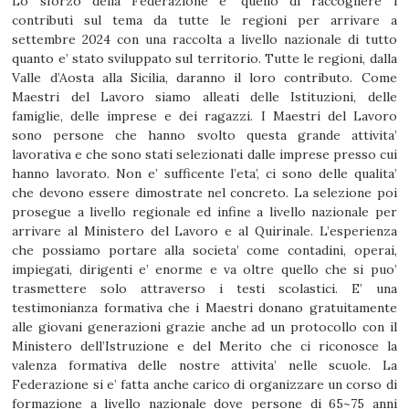
Lo sforzo della Federazione e’ quello di raccogliere i
contributi sul tema da tutte le regioni per arrivare a
settembre 2024 con una raccolta a livello nazionale di tutto
quanto e’ stato sviluppato sul territorio. Tutte le regioni, dalla
Valle d’Aosta alla Sicilia, daranno il loro contributo. Come
Maestri del Lavoro siamo alleati delle Istituzioni, delle
famiglie, delle imprese e dei ragazzi. I Maestri del Lavoro
sono persone che hanno svolto questa grande attivita’
lavorativa e che sono stati selezionati dalle imprese presso cui
hanno lavorato. Non e’ sufficente l’eta’, ci sono delle qualita’
che devono essere dimostrate nel concreto. La selezione poi
prosegue a livello regionale ed infine a livello nazionale per
arrivare al Ministero del Lavoro e al Quirinale. L’esperienza
che possiamo portare alla societa’ come contadini, operai,
impiegati, dirigenti e’ enorme e va oltre quello che si puo’
trasmettere solo attraverso i testi scolastici. E’ una
testimonianza formativa che i Maestri donano gratuitamente
alle giovani generazioni grazie anche ad un protocollo con il
Ministero dell’Istruzione e del Merito che ci riconosce la
valenza formativa delle nostre attivita’ nelle scuole. La
Federazione si e’ fatta anche carico di organizzare un corso di
formazione a livello nazionale dove persone di 65~75 anni