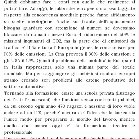
Quindi dobbiamo fare i conti con quello che realmente si
potra’ fare. Ad oggi, le fabbriche europee sono svantaggiate
rispetto alla concorrenza mondiale perche’ fanno affidamento
su scelte ideologiche. Anche sul fronte dell’inquinamento
bisogna guardare con attenzione ai numeri: se dovessimo
bloccare da domani i mezzi Euro 4 ridurremmo del 50% le
missioni inquinanti di CO2, ma la parte che di emissioni da
traffico e’ l’1 % e tutta l’ Europa in generale contribuisce per
l’8% delle emissioni. La Cina provoca il 30% delle emissioni e
gli USA il 17%. Quindi il problema della mobilita’ in Europa ed
in Italia rappresenta solo una minima parte del totale
mondiale. Ma per raggiungere gli ambiziosi risultati europei
stiamo creando seri problemi alle catene produttive del
settore automotive.
Tornando alla formazione, esiste una scuola privata (Luzzago
dei Frati Francescani) che funziona senza contributi pubblici,
da cui escono ogni anno 470 ragazzi e nessuno di loro vuole
andare ad un ITS, perche’ ancora c’e’ l’idea che la laurea sia
l’unico modo per prepararsi al mondo del lavoro, mentre
quello che manca oggi e’ la formazione tecnica e
professionale.
Una grossa fetta del problema sta nelle famiglie che pensano