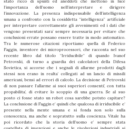
stato ricco di spunti ed aneddoti che mettono in luce
l’importanza dell’uomo nell’interpretare e dirigere
l’innovazione. La presenza indispensabile dell’intelligenza
umana a confronto con la cosiddetta “intelligenza” artificiale
per interpretare correttamente gli avvenimenti ed i dati che
vengono presentati sara’ sempre necessaria per evitare che
conclusioni errate possano essere tratte in modo automatico.
Tra le numerose citazioni riportiamo quella di Federico
Faggin, inventore dei microprocessori, che racconta nel suo
recente libro dal titolo “Irriducibile” di quando Ivanof
Petrovski, di turno a guardia dei calcolatori della Difesa
Sovietica, si accorse che i segnali di allarme prodotti dagli
stessi non erano in realta’ collegati ad un lancio di missili
americani, bensi ad errori di calcolo. La decisione di Petrovski
di non passare l’allarme ai suoi superiori consenti’, con tutta
propabilita’, di evitare lo scoppio di una guerra. Se al suo
posto ci fosse stato un robot cosa sarebbe potuto capitare?
La conclusione di Faggin e’ quindi che qualcosa di irriducibile e’
presente nella mente umana e si fonda non solo sulla
conoscenza, ma anche e sopratutto sulla coscienza. Vitale ha
poi ricordato che la storia dell’uomo e’ sempre stata
costellata di invenzioni e anche le rivoluzioni industriali si