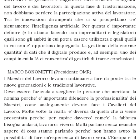
del lavoro e dei lavoratori. In questa fase di trasformazione,
non dobbiamo perdere la partecipazione attiva del lavoratore.
Tra le innovazioni dirompenti che ci si prospettano c’e’
sicuramente l’intelligenza artificiale. Per questa e’ importante
definire (e lo stiamo facendo con imprenditori e legislatori)
quali sono gli ambiti in cui potra’ essere utilizzata e quali quelli
in cui non e’ opportuno impiegarla. La gestione della enorme
quantita’ di dati che il digitale produce e’, ad esempio, uno dei
campi in cui la IA ci consentira’ di gestirli di trarne conclusioni.
- MARCO BONOMETTI (Presidente OMR)
I Maestri del Lavoro devono continuare a fare da ponte tra le
nuove generazioni e le tradizioni lavorative.
Deve essere l’azienda a scegliere le persone che meritano la
nomina perche’ e’ importante difendere la professionalita’ dei
Maestri, come analogamente devono fare i Cavalieri del
Lavoro. Molte volte la realta’ e’ diversa da quella che ci viene
presentata perche’ per capire davvero’ come’e' la fabbrica
bisogna andarci, lavorarci, viverci. Molti parlano senza neanche
sapere di cosa stanno parlando perche’ non hanno avuto la
possibilita’ di fare un’esperienza di lavoro vera. L’Europa e’ il