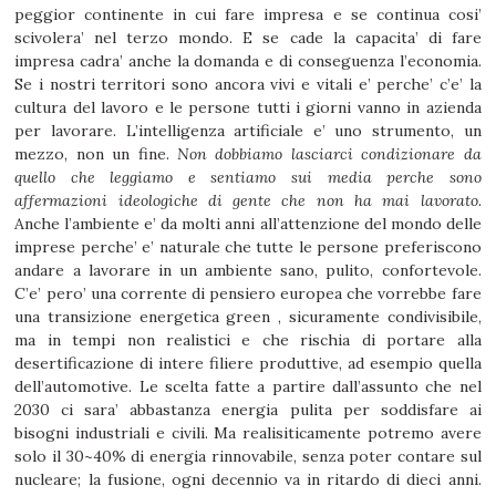
peggior continente in cui fare impresa e se continua cosi’
scivolera’ nel terzo mondo. E se cade la capacita’ di fare
impresa cadra’ anche la domanda e di conseguenza l’economia.
Se i nostri territori sono ancora vivi e vitali e’ perche’ c’e’ la
cultura del lavoro e le persone tutti i giorni vanno in azienda
per lavorare. L’intelligenza artificiale e’ uno strumento, un
mezzo, non un fine.
Non dobbiamo lasciarci condizionare da
quello che leggiamo e sentiamo sui media perche sono
affermazioni ideologiche di gente che non ha mai lavorato.
Anche l’ambiente e’ da molti anni all’attenzione del mondo delle
imprese perche’ e’ naturale che tutte le persone preferiscono
andare a lavorare in un ambiente sano, pulito, confortevole.
C’e’ pero’ una corrente di pensiero europea che vorrebbe fare
una transizione energetica green , sicuramente condivisibile,
ma in tempi non realistici e che rischia di portare alla
desertificazione di intere filiere produttive, ad esempio quella
dell’automotive. Le scelta fatte a partire dall’assunto che nel
2030 ci sara’ abbastanza energia pulita per soddisfare ai
bisogni industriali e civili. Ma realisiticamente potremo avere
solo il 30~40% di energia rinnovabile, senza poter contare sul
nucleare; la fusione, ogni decennio va in ritardo di dieci anni.