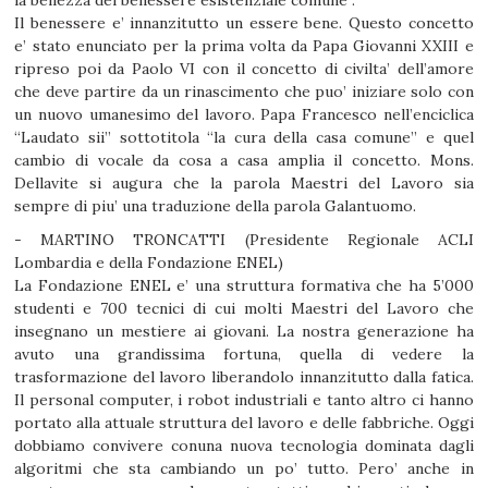
la bellezza del benessere esistenziale comune”.
Il benessere e’ innanzitutto un essere bene. Questo concetto
e’ stato enunciato per la prima volta da Papa Giovanni XXIII e
ripreso poi da Paolo VI con il concetto di civilta’ dell’amore
che deve partire da un rinascimento che puo’ iniziare solo con
un nuovo umanesimo del lavoro. Papa Francesco nell’enciclica
“Laudato sii” sottotitola “la cura della casa comune” e quel
cambio di vocale da cosa a casa amplia il concetto. Mons.
Dellavite si augura che la parola Maestri del Lavoro sia
sempre di piu’ una traduzione della parola Galantuomo.
- MARTINO TRONCATTI (Presidente Regionale ACLI
Lombardia e della Fondazione ENEL)
La Fondazione ENEL e’ una struttura formativa che ha 5’000
studenti e 700 tecnici di cui molti Maestri del Lavoro che
insegnano un mestiere ai giovani. La nostra generazione ha
avuto una grandissima fortuna, quella di vedere la
trasformazione del lavoro liberandolo innanzitutto dalla fatica.
Il personal computer, i robot industriali e tanto altro ci hanno
portato alla attuale struttura del lavoro e delle fabbriche. Oggi
dobbiamo convivere conuna nuova tecnologia dominata dagli
algoritmi che sta cambiando un po’ tutto. Pero’ anche in