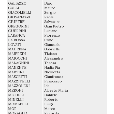
GALIAZZO
Dino
GALLI
Mauro
GIACOMELLI
Sergio
GIOVANAZZI
Paola
GIUFFRE'
Salvatore
GREGORINI
Gian Pietro
GUERRINI
Luciano
LABANCA
Fiorenzo
LA ROSSA
Cono
LOVATI
Giancarlo
MADERNA
Gabriella
MAIFREDI
Tiziano
MAIOCCHI
Alessandro
MALAGNINI
Teresa
MANENTE
Nadia Pia
MARTINI
Nicoletta
MASCETTI
Gianfranco
MAZZITELLI
Francesco
MAZZOLENI
Ida
MERONI
Alberto Maria
MICHELI
Daniele
MINELLI
Roberto
MOMBELLI
Luigi
MOR
Marco
MORAGLIA
Riccardo