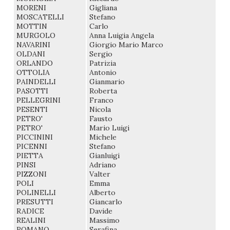
MORENI
Gigliana
MOSCATELLI
Stefano
MOTTIN
Carlo
MURGOLO
Anna Luigia Angela
NAVARINI
Giorgio Mario Marco
OLDANI
Sergio
ORLANDO
Patrizia
OTTOLIA
Antonio
PAINDELLI
Gianmario
PASOTTI
Roberta
PELLEGRINI
Franco
PESENTI
Nicola
PETRO'
Fausto
PETRO'
Mario Luigi
PICCININI
Michele
PICENNI
Stefano
PIETTA
Gianluigi
PINSI
Adriano
PIZZONI
Valter
POLI
Emma
POLINELLI
Alberto
PRESUTTI
Giancarlo
RADICE
Davide
REALINI
Massimo
ROMANO
Serafina