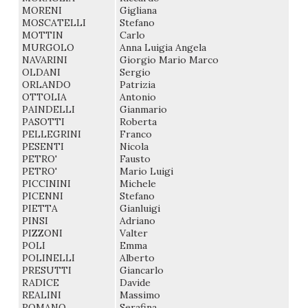
MORENI
Gigliana
MOSCATELLI
Stefano
MOTTIN
Carlo
MURGOLO
Anna Luigia Angela
NAVARINI
Giorgio Mario Marco
OLDANI
Sergio
ORLANDO
Patrizia
OTTOLIA
Antonio
PAINDELLI
Gianmario
PASOTTI
Roberta
PELLEGRINI
Franco
PESENTI
Nicola
PETRO'
Fausto
PETRO'
Mario Luigi
PICCININI
Michele
PICENNI
Stefano
PIETTA
Gianluigi
PINSI
Adriano
PIZZONI
Valter
POLI
Emma
POLINELLI
Alberto
PRESUTTI
Giancarlo
RADICE
Davide
REALINI
Massimo
ROMANO
Serafina