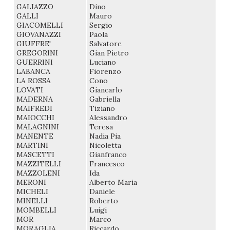
GALIAZZO
Dino
GALLI
Mauro
GIACOMELLI
Sergio
GIOVANAZZI
Paola
GIUFFRE'
Salvatore
GREGORINI
Gian Pietro
GUERRINI
Luciano
LABANCA
Fiorenzo
LA ROSSA
Cono
LOVATI
Giancarlo
MADERNA
Gabriella
MAIFREDI
Tiziano
MAIOCCHI
Alessandro
MALAGNINI
Teresa
MANENTE
Nadia Pia
MARTINI
Nicoletta
MASCETTI
Gianfranco
MAZZITELLI
Francesco
MAZZOLENI
Ida
MERONI
Alberto Maria
MICHELI
Daniele
MINELLI
Roberto
MOMBELLI
Luigi
MOR
Marco
MORAGLIA
Riccardo