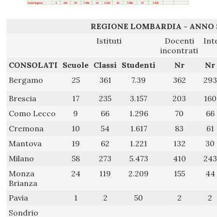
REGIONE LOMBARDIA - ANNO 
Istituti
Docenti
Int
incontrati
CONSOLATI
Scuole
Classi
Studenti
Nr
Nr
Bergamo
25
361
7.39
362
293
Brescia
17
235
3.157
203
160
Como Lecco
9
66
1.296
70
66
Cremona
10
54
1.617
83
61
Mantova
19
62
1.221
132
30
Milano
58
273
5.473
410
243
Monza
24
119
2.209
155
44
Brianza
Pavia
1
2
50
2
2
Sondrio